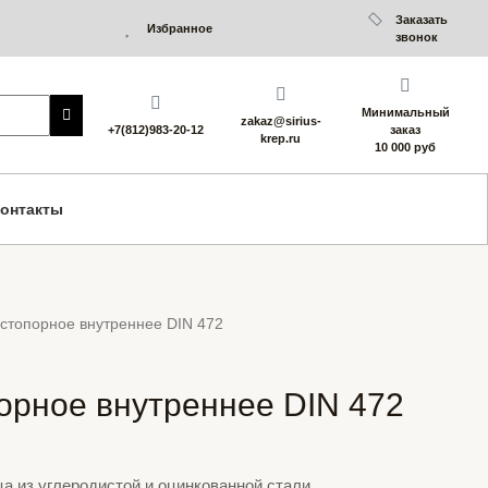
Заказать
Избранное
звонок
Минимальный
zakaz@sirius-
+7(812)983-20-12
заказ
krep.ru
10 000 руб
онтакты
 стопорное внутреннее DIN 472
орное внутреннее DIN 472
а из углеродистой и оцинкованной стали