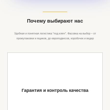
Почему выбирают нас
Удобная и понятная логистика “под ключ”. Фасовка на выбор – от
промупаковки и ящиков, до европодвесов, коробочек и ведер
Гарантия и контроль качества
Продукция соответствует мировым стандартам качества,
Гарантия и контроль качества
а главное — стоимость намного ниже, чем у российских
дилеров