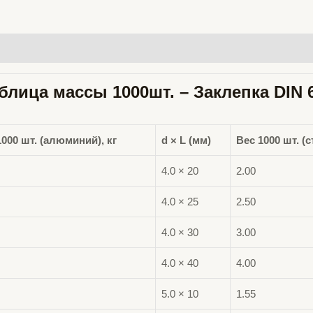
блица массы 1000шт.
– Заклепка DIN 
1000 шт. (алюминий), кг
d × L (мм)
Вес 1000 шт. (с
4.0 × 20
2.00
4.0 × 25
2.50
4.0 × 30
3.00
4.0 × 40
4.00
5.0 × 10
1.55