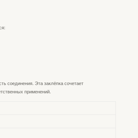
ся:
ь соединения. Эта заклёпка сочетает
етственных применений.