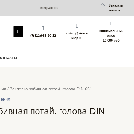
Заказать
Избранное
звонок
Минимальный
zakaz@sirius-
+7(812)983-20-12
заказ
krep.ru
10 000 руб
онтакты
ния
/ Заклепка забивная потай. голова DIN 661
ления
бивная потай. голова DIN