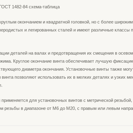
круглым окончанием и квадратной головкой, но с более широки
глеродистых и легированных сталей и имеют различные классы пр
ции деталей на валах и предотвращения их смещения в осевом
ажима. Круглое окончание винта обеспечивает лучшую фиксацию 
ствующего диаметра окончания. Установочные винты также могу
винта позволяют использовать их в мелких деталях и узких мес
е.
и применяется для установочных винтов с метрической резьбой,
м резьбы в диапазоне от М6 до М20, с правым или левым напр