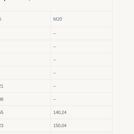
6
М20
–
–
–
–
21
–
88
–
55
140,24
23
150,04