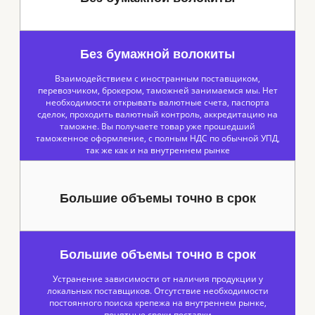
Без бумажной волокиты
Взаимодействием с иностранным поставщиком,
перевозчиком, брокером, таможней занимаемся мы. Нет
необходимости открывать валютные счета, паспорта
сделок, проходить валютный контроль, аккредитацию на
таможне. Вы получаете товар уже прошедший
таможенное оформление, с полным НДС по обычной УПД,
так же как и на внутреннем рынке
Большие объемы точно в срок
Большие объемы точно в срок
Устранение зависимости от наличия продукции у
локальных поставщиков. Отсутствие необходимости
постоянного поиска крепежа на внутреннем рынке,
понятные сроки поставки