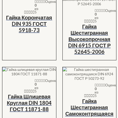
Оценка
0
из
Оценк
5
0
Гайка Корончатая
из
5
DIN 935 ГОСТ
Гайка
5918-73
Шестигранная
Высокопрочная
DIN 6915 ГОСТ Р
52645-2006
Оценка
0
Оценк
из
0
5
из
Гайка Шлицевая
5
Гайка
Круглая DIN 1804
Шестигранная
ГОСТ 11871-88
Самоконтрящаяся