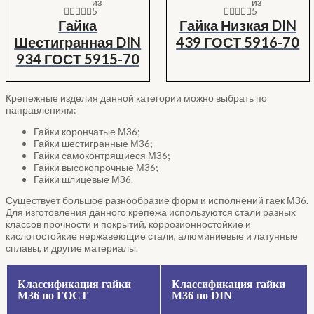
из
из
5
5
Гайка
Гайка Низкая DIN
Шестигранная DIN
439 ГОСТ 5916-70
934 ГОСТ 5915-70
Крепежные изделия данной категории можно выбрать по
направлениям:
Гайки корончатые М36;
Гайки шестигранные М36;
Гайки самоконтрящиеся М36;
Гайки высокопрочные М36;
Гайки шлицевые М36.
Существует большое разнообразие форм и исполнений гаек М36.
Для изготовления данного крепежа используются стали разных
классов прочности и покрытий, коррозионностойкие и
кислотостойкие нержавеющие стали, алюминиевые и латунные
сплавы, и другие материалы.
Классификация гайки
Классификация гайки
М36 по ГОСТ
М36 по DIN