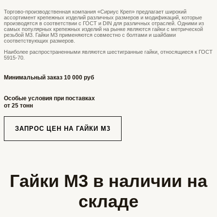
Торгово-производственная компания «Сириус Креп» предлагает широкий
ассортимент крепежных изделий различных размеров и модификаций, которые
производятся в соответствии с ГОСТ и DIN для различных отраслей. Одними из
самых популярных крепежных изделий на рынке являются гайки с метрической
резьбой М3. Гайки М3 применяются совместно с болтами и шайбами
соответствующих размеров.
Наиболее распространенными являются шестигранные гайки, относящиеся к ГОСТ
5915-70.
Минимальный заказ 10 000 руб
Особые условия при поставках
от 25 тонн
ЗАПРОС ЦЕН НА ГАЙКИ М3
Гайки М3 в наличии на
складе