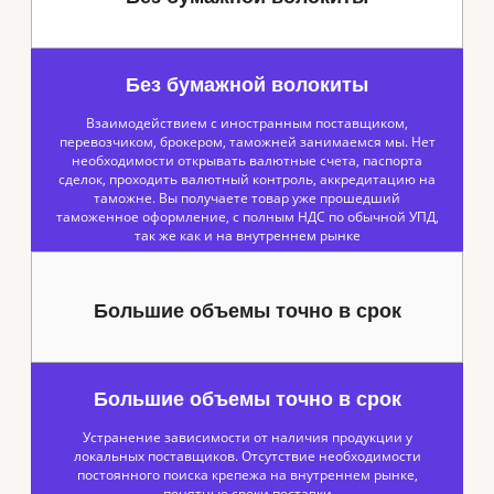
Без бумажной волокиты
Взаимодействием с иностранным поставщиком,
перевозчиком, брокером, таможней занимаемся мы. Нет
необходимости открывать валютные счета, паспорта
сделок, проходить валютный контроль, аккредитацию на
таможне. Вы получаете товар уже прошедший
таможенное оформление, с полным НДС по обычной УПД,
так же как и на внутреннем рынке
Большие объемы точно в срок
Большие объемы точно в срок
Устранение зависимости от наличия продукции у
локальных поставщиков. Отсутствие необходимости
постоянного поиска крепежа на внутреннем рынке,
понятные сроки поставки